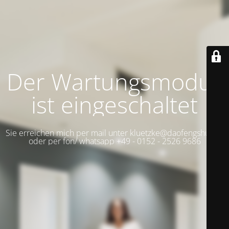
Der Wartungsmodus
ist eingeschaltet
Sie erreichen mich per mail unter kluetzke@daofengshui.de
oder per fon/ whatsapp +49 - 0152 - 2526 9686